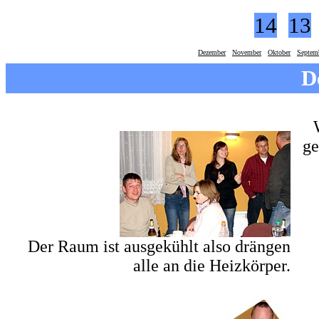
14
13
Dezember
November
Oktober
Septem
D
g
Der Raum ist ausgekühlt also drängen
alle an die Heizkörper.