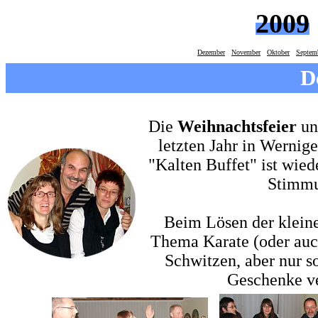
2009
Dezember
November
Oktober
Septem
D
Die
Weihnachtsfeier
un
letzten Jahr in Wernig
"Kalten Buffet" ist wied
Stimmu
Beim Lösen der klein
Thema Karate (oder auch
Schwitzen, aber nur s
Geschenke ve