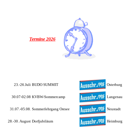
Termine
2026
23.-26.Juli
BUDO SUMMIT
Osterburg
30.07-02.08
KVBW-Sommercamp
Langenau
31.07.-05.08.
Sommerlehrgang Ostsee
Neustadt
28.-30. August
Dorfjubiläum
Heimburg