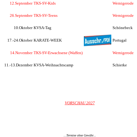
12.September
TKS-SV-Kids
Wernigerode
26.September
TKS-SV-Teens
Wernigerode
10.Oktober
KVSA-Tag
Schönebeck
17.-24.Oktober
KARATE-WEEK
Portugal
14.November
TKS-SV-Erwachsene (Waffen)
Wernigerode
11.-13.Dezember
KVSA-Weihnachtscamp
Schierke
VORSCHAU 2027
...Termine ohne Gewähr...