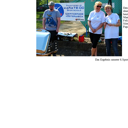
Den 
übe
heut
Mam
Feli
Söre
Papa
Das Ergebnis unserer 6.Spor