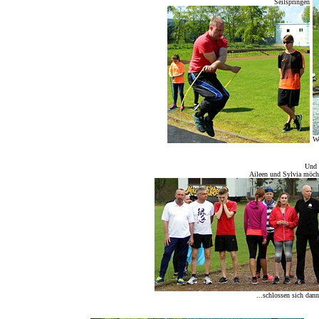
Seilspringen
We
Und 
Aileen und Sylvia möcht
...schlossen sich dann