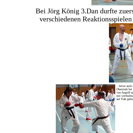
Bei Jörg König 3.Dan durfte zuers
verschiedenen Reaktionsspielen 
...bevor auch 
Oberstufe bei
von Angriff u
mit wechselnd
auf Trab gebr