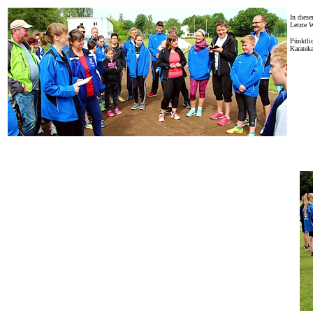
In diese
Letzte 
Pünktli
Karatek