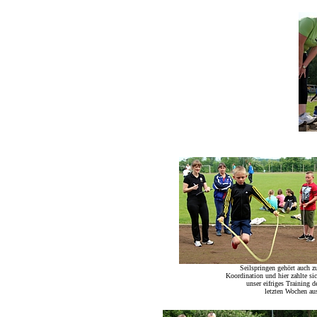
Seilspringen gehört auch z
Koordination und hier zahlte si
unser eifriges Training d
letzten Wochen au