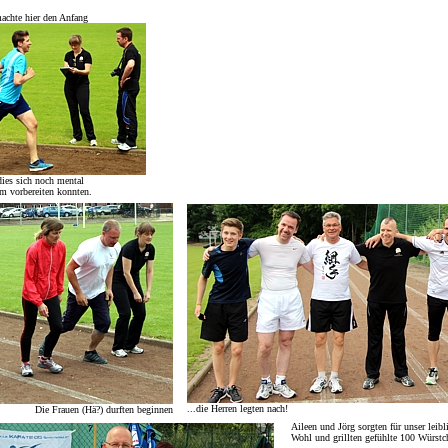
achte hier den Anfang
dies sich noch mental
0m vorbereiten konnten.
...die Herren legten nach!
Die Frauen (Hä?) durften beginnen
Aileen und Jörg sorgten für unser leibl
Wohl und grillten gefühlte 100 Würstc