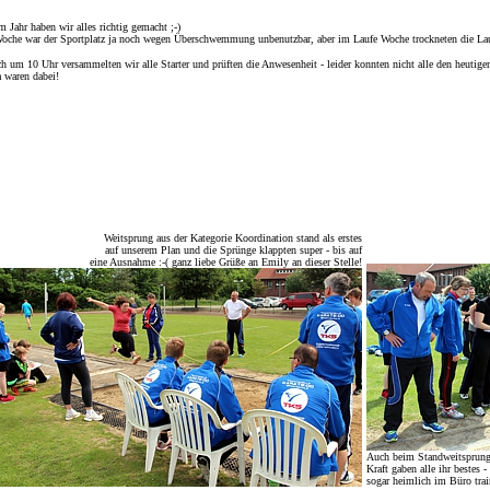
m Jahr haben wir alles richtig gemacht ;-)
Woche war der Sportplatz ja noch wegen Überschwemmung unbenutzbar, aber im Laufe Woche trockneten die La
ch um 10 Uhr versammelten wir alle Starter und prüften die Anwesenheit - leider konnten nicht alle den heutig
a waren dabei!
Weitsprung aus der Kategorie Koordination stand als erstes
auf unserem Plan und die Sprünge klappten super - bis auf
eine Ausnahme :-( ganz liebe Grüße an Emily an dieser Stelle!
Auch beim Standweitsprung 
Kraft gaben alle ihr bestes 
sogar heimlich im Büro train