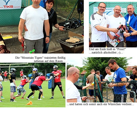
Und am Ende hieß es "Prost!"
...natürlich alkoholfrei ;-)...
Die "Mountain Tigers" trainierten fleißig
nebenan auf dem Rasen...
...und hatten sich somit auch ein Würstchen verdient...