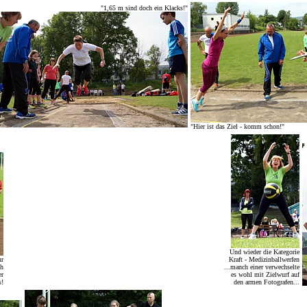
"1,65 m sind doch ein Klacks!"
"Hier ist das Ziel - komm schon!"
Und wieder die Kategorie
ur
Kraft - Medizinballwerfen
ch
...manch einer verwechselte
er
es wohl mit Zielwurf auf
s!
den armen Fotografen...