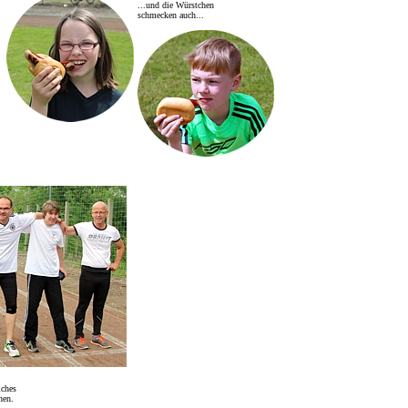
...und die Würstchen
schmecken auch...
iches
hen.