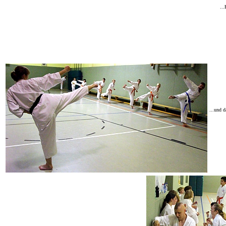
...
...und d