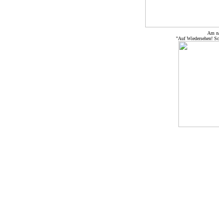
Am nä
"Auf Wiedersehen! Sc